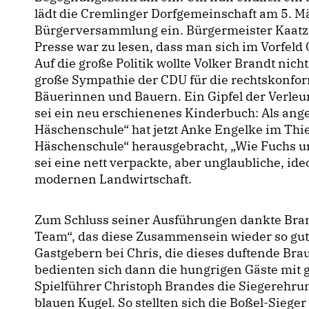
lädt die Cremlinger Dorfgemeinschaft am 5. Mä
Bürgerversammlung ein. Bürgermeister Kaatz 
Presse war zu lesen, dass man sich im Vorfel
Auf die große Politik wollte Volker Brandt nich
große Sympathie der CDU für die rechtskonfor
Bäuerinnen und Bauern. Ein Gipfel der Verle
sei ein neu erschienenes Kinderbuch: Als ange
Häschenschule“ hat jetzt Anke Engelke im Th
Häschenschule“ herausgebracht, „Wie Fuchs u
sei eine nett verpackte, aber unglaubliche, i
modernen Landwirtschaft.
Zum Schluss seiner Ausführungen dankte Bra
Team“, das diese Zusammensein wieder so gut v
Gastgebern bei Chris, die dieses duftende Bra
bedienten sich dann die hungrigen Gäste mit
Spielführer Christoph Brandes die Siegerehru
blauen Kugel. So stellten sich die Boßel-Sieg