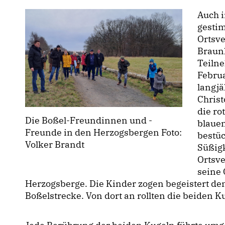
Auch i
gesti
Ortsv
Braunk
Teiln
Febru
langjä
Christ
die ro
Die Boßel-Freundinnen und -
blauen
Freunde in den Herzogsbergen Foto:
bestü
Volker Brandt
Süßigk
Ortsv
seine 
Herzogsberge. Die Kinder zogen begeistert d
Boßelstrecke. Von dort an rollten die beiden 