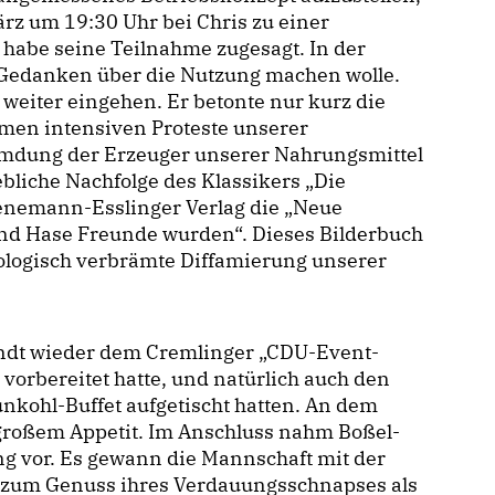
rz um 19:30 Uhr bei Chris zu einer
habe seine Teilnahme zugesagt. In der
d Gedanken über die Nutzung machen wolle.
t weiter eingehen. Er betonte nur kurz die
men intensiven Proteste unserer
umdung der Erzeuger unserer Nahrungsmittel
bliche Nachfolge des Klassikers „Die
ienemann-Esslinger Verlag die „Neue
nd Hase Freunde wurden“. Dieses Bilderbuch
deologisch verbrämte Diffamierung unserer
ndt wieder dem Cremlinger „CDU-Event-
orbereitet hatte, und natürlich auch den
unkohl-Buffet aufgetischt hatten. An dem
 großem Appetit. Im Anschluss nahm Boßel-
ng vor. Es gewann die Mannschaft mit der
er zum Genuss ihres Verdauungsschnapses als