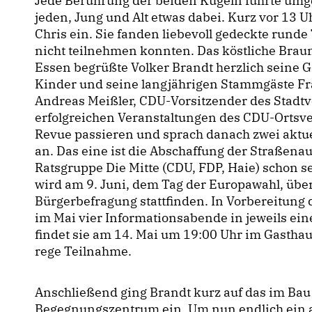
Jede Berührung der beiden Kugeln führte umg
jeden, Jung und Alt etwas dabei. Kurz vor 13 U
Chris ein. Sie fanden liebevoll gedeckte runde
nicht teilnehmen konnten. Das köstliche Braun
Essen begrüßte Volker Brandt herzlich seine G
Kinder und seine langjährigen Stammgäste F
Andreas Meißler, CDU-Vorsitzender des Stadtve
erfolgreichen Veranstaltungen des CDU-Orts
Revue passieren und sprach danach zwei aktu
an. Das eine ist die Abschaffung der Straßenau
Ratsgruppe Die Mitte (CDU, FDP, Haie) schon se
wird am 9. Juni, dem Tag der Europawahl, über
Bürgerbefragung stattfinden. In Vorbereitung 
im Mai vier Informationsabende in jeweils ei
findet sie am 14. Mai um 19:00 Uhr im Gasthaus
rege Teilnahme.
Anschließend ging Brandt kurz auf das im Bau
Begegnungszentrum ein. Um nun endlich ein 