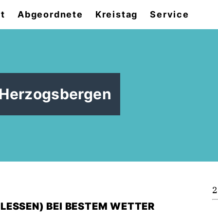
t
Abgeordnete
Kreistag
Service
n Herzogsbergen
2
ESSEN) BEI BESTEM WETTER