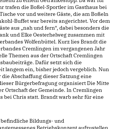
ehend zu einem Getränkestopp. Da war für
hr trafen die Boßel-Sportler im Gasthaus bei
 Tische vor und weitere Gäste, die am Boßeln
kohl-Buffet war bereits angerichtet. Vor dem
äste aus „nah und fern“, dabei besonders die
rank und Elke Oesterhelweg zusammen mit
rbandes Wolfenbüttel. Kurz lies Brandt die
verbandes Cremlingen im vergangenen Jahr
elle Themen aus der Ortschaft Cremlingen
sbaubeiträge. Dafür setzt sich die
it langem ein, bisher jedoch vergeblich. Nun
 die Abschaffung dieser Satzung eine
dieser Bürgerbefragung organisiert Die Mitte
ner Ortschaft der Gemeinde. In Cremlingen
 bei Chris statt. Brandt warb sehr für eine
 befindliche Bildungs- und
angemessenes Betriebskonzept aufzustellen,