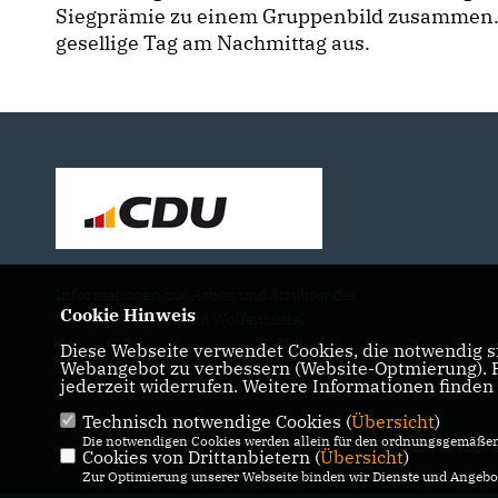
Siegprämie zu einem Gruppenbild zusammen. 
gesellige Tag am Nachmittag aus.
Informationen zur Arbeit und Struktur der
Cookie Hinweis
CDU im Kreisverband Wolfenbüttel
Diese Webseite verwendet Cookies, die notwendig si
Webangebot zu verbessern (Website-Optmierung). Fü
jederzeit widerrufen. Weitere Informationen finden
Technisch notwendige Cookies (
Übersicht
)
IMPRESSUM
DATENSCHUTZ
KONTAKT
Die notwendigen Cookies werden allein für den ordnungsgemäßen 
Cookies von Drittanbietern (
Übersicht
)
Zur Optimierung unserer Webseite binden wir Dienste und Angebot