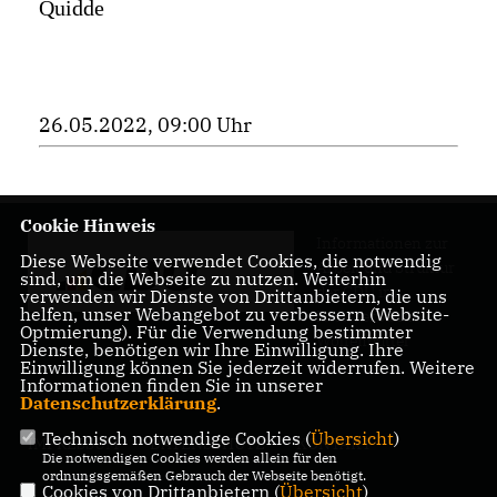
Quidde
26.05.2022, 09:00 Uhr
Cookie Hinweis
Informationen zur
Diese Webseite verwendet Cookies, die notwendig
Arbeit und Struktur
sind, um die Webseite zu nutzen. Weiterhin
der CDU im
verwenden wir Dienste von Drittanbietern, die uns
helfen, unser Webangebot zu verbessern (Website-
Kreisverband
Optmierung). Für die Verwendung bestimmter
Wolfenbüttel
Dienste, benötigen wir Ihre Einwilligung. Ihre
Einwilligung können Sie jederzeit widerrufen. Weitere
Informationen finden Sie in unserer
Datenschutzerklärung
.
Technisch notwendige Cookies (
Übersicht
)
IMPRESSUM
DATENSCHUTZ
KONTAKT
Die notwendigen Cookies werden allein für den
ordnungsgemäßen Gebrauch der Webseite benötigt.
Cookies von Drittanbietern (
Übersicht
)