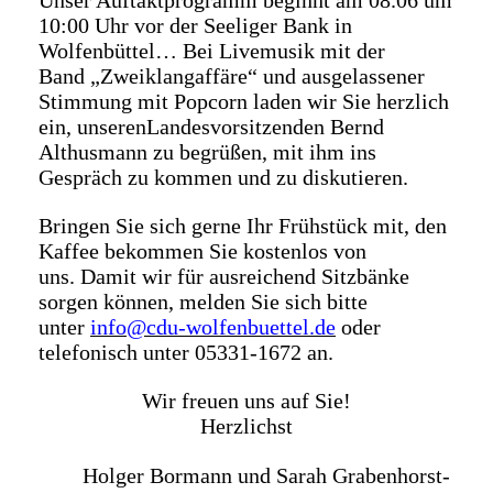
Unser Auftaktprogramm
beginnt
am 08.06
um
10:00 Uhr
vor der Seeliger Bank
in
Wolfenbüttel
Bei Livemusik
mit der
Band
Zweiklangaffäre
“
und ausgelassener
Stimmung mit
Popcorn laden wir Sie herzlich
ein, unsere
n
Landesvorsitzen
den
Bernd
Althusmann zu begrüßen
,
mit
i
hm ins
Gespräch zu kommen und zu diskutieren.
Bringen Sie sich gerne Ihr Frühstück mit
, d
en
Kaffee bekommen Sie
kostenlos
von
uns.
Damit wir für ausreichend Sitzbänke
sorgen können, melden Sie sich bitte
unter
info@cdu-wolfenbuettel.de
oder
telefonisch unter 05331-1672 an
.
Wir freuen uns auf Sie!
Herzlichst
Holger Bormann
und
Sarah Grabenhorst-